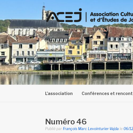
Aller
au
contenu
L’association
Conférences et rencont
Numéro 46
Publié par
François Marc Levointurier-Vajda
le
06/1