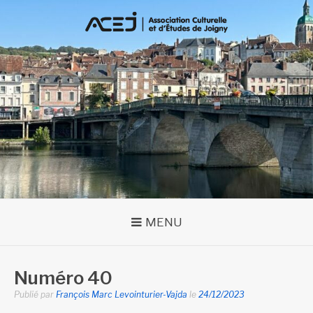
Aller
au
contenu
MENU
Numéro 40
Publié par
François Marc Levointurier-Vajda
le
24/12/2023