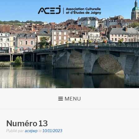
Aller
au
contenu
MENU
Numéro 13
Publié par
acejwp
le
10/11/2023