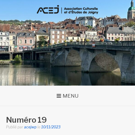
Aller
au
contenu
MENU
Numéro 19
Publié par
acejwp
le
10/11/2023